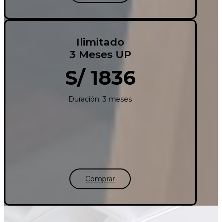
Ilimitado
3 Meses UP
S/ 1836
Duración: 3 meses
Comprar