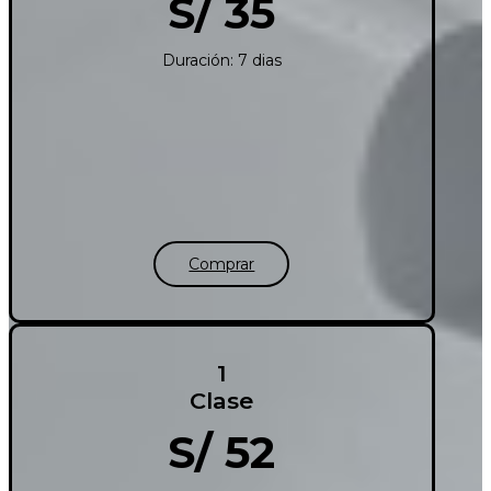
S/ 35
Duración: 7 dias
Comprar
1
Clase
S/ 52